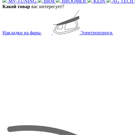
MV-TUNING
BRM
BROOMER
KEIN
AG TECH
Какой товар
вас интересует?
Накладки на фары
Электропороги