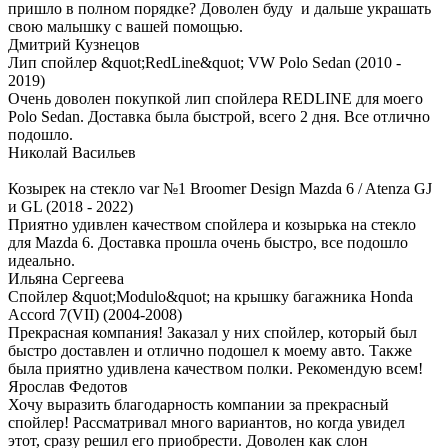
пришло в полном порядке? Доволен буду и дальше украшать
свою малышку с вашей помощью.
Дмитрий Кузнецов
Лип спойлер &quot;RedLine&quot; VW Polo Sedan (2010 -
2019)
Очень доволен покупкой лип спойлера REDLINE для моего
Polo Sedan. Доставка была быстрой, всего 2 дня. Все отлично
подошло.
Николай Васильев
Козырек на стекло var №1 Broomer Design Mazda 6 / Atenza GJ
и GL (2018 - 2022)
Приятно удивлен качеством спойлера и козырька на стекло
для Mazda 6. Доставка прошла очень быстро, все подошло
идеально.
Ильяна Сергеева
Спойлер &quot;Modulo&quot; на крышку багажника Honda
Accord 7(VII) (2004-2008)
Прекрасная компания! Заказал у них спойлер, который был
быстро доставлен и отлично подошел к моему авто. Также
была приятно удивлена качеством полки. Рекомендую всем!
Ярослав Федотов
Хочу выразить благодарность компании за прекрасный
спойлер! Рассматривал много вариантов, но когда увидел
этот, сразу решил его приобрести. Доволен как слон