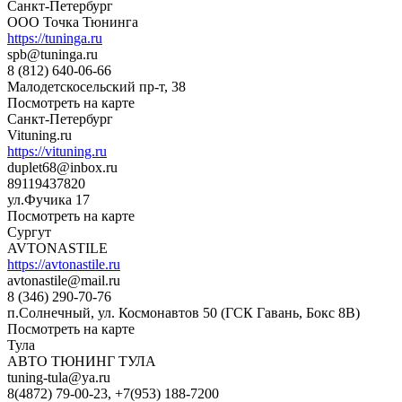
Санкт-Петербург
ООО Точка Тюнинга
https://tuninga.ru
spb@tuninga.ru
8 (812) 640-06-66
Малодетскосельский пр-т, 38
Посмотреть на карте
Санкт-Петербург
Vituning.ru
https://vituning.ru
duplet68@inbox.ru
89119437820
ул.Фучика 17
Посмотреть на карте
Сургут
AVTONASTILE
https://avtonastile.ru
avtonastile@mail.ru
8 (346) 290-70-76
п.Солнечный, ул. Космонавтов 50 (ГСК Гавань, Бокс 8В)
Посмотреть на карте
Тула
АВТО ТЮНИНГ ТУЛА
tuning-tula@ya.ru
8(4872) 79-00-23, +7(953) 188-7200