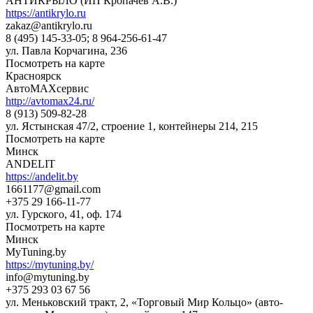
АНТИКРЫЛО (ИП Кропачев А.В.)
https://antikrylo.ru
zakaz@antikrylo.ru
8 (495) 145-33-05; 8 964-256-61-47
ул. Павла Корчагина, 236
Посмотреть на карте
Красноярск
АвтоМАХсервис
http://avtomax24.ru/
8 (913) 509-82-28
ул. Ястынская 47/2, строение 1, контейнеры 214, 215
Посмотреть на карте
Минск
ANDELIT
https://andelit.by
1661177@gmail.com
+375 29 166-11-77
ул. Гурского, 41, оф. 174
Посмотреть на карте
Минск
MyTuning.by
https://mytuning.by/
info@mytuning.by
+375 293 03 67 56
ул. Меньковский тракт, 2, «Торговый Мир Кольцо» (авто-