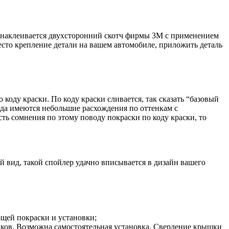
* наклеивается двухсторонний скотч фирмы 3М с применением
есто крепление детали на вашем автомобиле, приложить деталь
оду краски. По коду краски сливается, так сказать “базовый
огда имеются небольшие расхождения по оттенкам с
сть сомнения по этому поводу покраски по коду краски, то
 вид, такой спойлер удачно вписывается в дизайн вашего
ющей покраски и установки;
ыков. Возможна самостоятельная установка. Сверление крышки