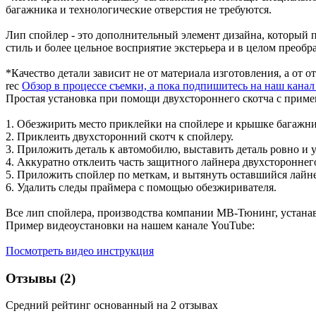
багажника и технологические отверстия не требуются.
Лип спойлер - это дополнительный элемент дизайна, который 
стиль и более цельное восприятие экстерьера и в целом преобр
*Качество детали зависит не от материала изготовления, а от 
rec
Обзор в процессе съемки, а пока подпишитесь на наш кана
Простая установка при помощи двухстороннего скотча с прим
1. Обезжирить место приклейки на спойлере и крышке багажни
2. Приклеить двухсторонний скотч к спойлеру.
3. Приложить деталь к автомобилю, выставить деталь ровно и у
4. Аккуратно отклеить часть защитного лайнера двухстороннего
5. Приложить спойлер по меткам, и вытянуть оставшийся лайн
6. Удалить следы праймера с помощью обезжиривателя.
Все лип спойлера, производства компании МВ-Тюнинг, устана
Пример видеоустановки на нашем канале YouTube:
Посмотреть видео инструкция
Отзывы (2)
Средний рейтинг основанный на 2 отзывах