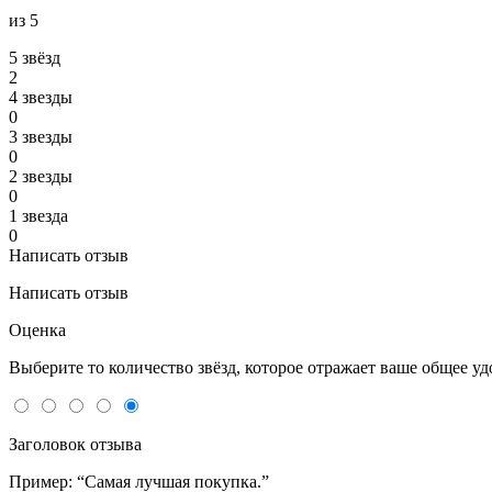
из 5
5 звёзд
2
4 звeзды
0
3 звeзды
0
2 звeзды
0
1 звeзда
0
Написать отзыв
Написать отзыв
Оценка
Выберите то количество звёзд, которое отражает ваше общее у
Заголовок отзыва
Пример: “Самая лучшая покупка.”