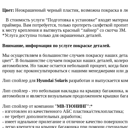
Цвет:
Неокрашенный черный пластик, возможна покраска в лю
В стоимость услуги “Подготовка к установке” входят материа
праймера. Вам потребуется, только протереть салфеткой пропи
к месту крепления и вытянуть красный “лайнер” со скотча 3М.
*Услуга доступна только для окрашенных деталей.
Внимание, информация по услуге покраске деталей.
Мы осуществляем в большинстве случаев покраску наших детале
цвет”. В большинстве случаем покраски наших деталей, колеро
автомобилем. Но также остается небольшой процент, когда базо
прошу вас проконсультироваться с нашими менеджерами или де
Лип спойлер для
Hyundai Solaris
разработан и выпускается ко
Лип спойлер - это небольшая накладка на крышку багажника, к
автомобиля и является визуальным продолжением крышки баг
Лип спойлер от компании "
МВ-ТЮНИНГ
":*
- изготовлен из качественного АБС пластика/стеклопластика;
- не требует дополнительных доработок;
- имеет идеальное прилегание и отличное качество поверхност
- легко крепится на крышку багажника при помощи специально