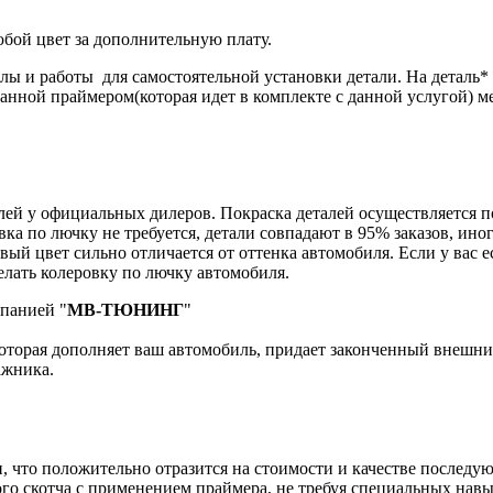
бой цвет за дополнительную плату.
лы и работы для самостоятельной установки детали. На деталь
танной праймером(которая идет в комплекте с данной услугой) м
й у официальных дилеров. Покраска деталей осуществляется по к
вка по лючку не требуется, детали совпадают в 95% заказов, ин
вый цвет сильно отличается от оттенка автомобиля. Если у вас е
лать колеровку по лючку автомобиля.
мпанией "
МВ-ТЮНИНГ
"
оторая дополняет ваш автомобиль, придает законченный внешний
ажника.
и, что положительно отразится на стоимости и качестве последу
го скотча с применением праймера, не требуя специальных нав