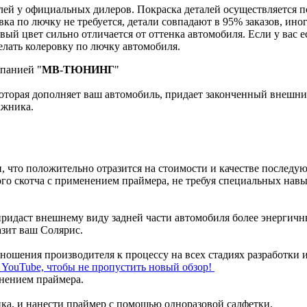
й у официальных дилеров. Покраска деталей осуществляется по к
вка по лючку не требуется, детали совпадают в 95% заказов, ин
вый цвет сильно отличается от оттенка автомобиля. Если у вас е
лать колеровку по лючку автомобиля.
мпанией "
МВ-ТЮНИНГ
"
оторая дополняет ваш автомобиль, придает законченный внешний
ажника.
и, что положительно отразится на стоимости и качестве последу
го скотча с применением праймера, не требуя специальных нав
придаст внешнему виду задней части автомобиля более энергич
азит ваш Солярис.
отношения производителя к процессу на всех стадиях разработки 
л YouTube, чтобы не пропустить новый обзор!
енением праймера.
ка, и нанести праймер с помощью одноразовой салфетки.