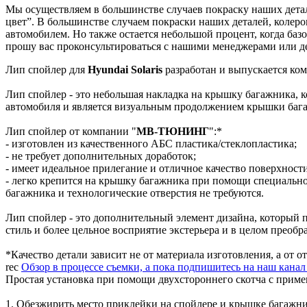
Мы осуществляем в большинстве случаев покраску наших детале
цвет”. В большинстве случаем покраски наших деталей, колеро
автомобилем. Но также остается небольшой процент, когда базо
прошу вас проконсультироваться с нашими менеджерами или де
Лип спойлер для
Hyundai Solaris
разработан и выпускается ко
Лип спойлер - это небольшая накладка на крышку багажника, к
автомобиля и является визуальным продолжением крышки баг
Лип спойлер от компании "
МВ-ТЮНИНГ
":*
- изготовлен из качественного АБС пластика/стеклопластика;
- не требует дополнительных доработок;
- имеет идеальное прилегание и отличное качество поверхност
- легко крепится на крышку багажника при помощи специально
багажника и технологические отверстия не требуются.
Лип спойлер - это дополнительный элемент дизайна, который 
стиль и более цельное восприятие экстерьера и в целом преобр
*Качество детали зависит не от материала изготовления, а от 
rec
Обзор в процессе съемки, а пока подпишитесь на наш кана
Простая установка при помощи двухстороннего скотча с прим
1. Обезжирить место приклейки на спойлере и крышке багажни