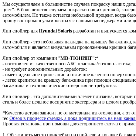
Мы осуществляем в большинстве случаев покраску наших детале
цвет”. В большинстве случаем покраски наших деталей, колеро
автомобилем. Но также остается небольшой процент, когда базо
прошу вас проконсультироваться с нашими менеджерами или де
Лип спойлер для
Hyundai Solaris
разработан и выпускается ко
Лип спойлер - это небольшая накладка на крышку багажника, к
автомобиля и является визуальным продолжением крышки баг
Лип спойлер от компании "
МВ-ТЮНИНГ
":*
- изготовлен из качественного АБС пластика/стеклопластика;
- не требует дополнительных доработок;
- имеет идеальное прилегание и отличное качество поверхност
- легко крепится на крышку багажника при помощи специально
багажника и технологические отверстия не требуются.
Лип спойлер - это дополнительный элемент дизайна, который 
стиль и более цельное восприятие экстерьера и в целом преобр
*Качество детали зависит не от материала изготовления, а от 
rec
Обзор в процессе съемки, а пока подпишитесь на наш кана
Простая установка при помощи двухстороннего скотча с прим
1. Обезжирить место приклейки на спойлере и крышке багажни