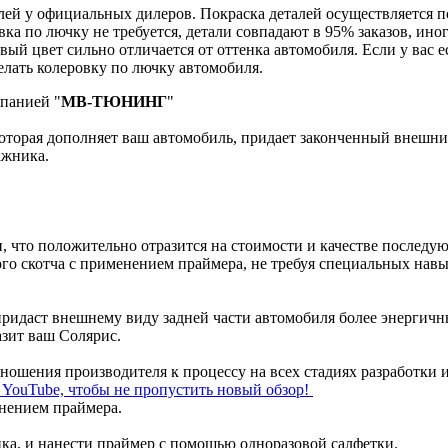
й у официальных дилеров. Покраска деталей осуществляется по к
вка по лючку не требуется, детали совпадают в 95% заказов, ин
вый цвет сильно отличается от оттенка автомобиля. Если у вас е
лать колеровку по лючку автомобиля.
мпанией "
МВ-ТЮНИНГ
"
оторая дополняет ваш автомобиль, придает законченный внешний
ажника.
и, что положительно отразится на стоимости и качестве последу
го скотча с применением праймера, не требуя специальных нав
придаст внешнему виду задней части автомобиля более энергич
азит ваш Солярис.
отношения производителя к процессу на всех стадиях разработки 
л YouTube, чтобы не пропустить новый обзор!
енением праймера.
ка, и нанести праймер с помощью одноразовой салфетки.